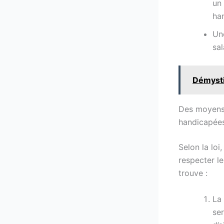
un
ha
Une
sal
Démysti
Des moyens 
handicapée
Selon la loi
respecter le
trouve :
La 
se