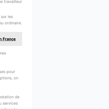
 travailleur
 sur les
u ordinaire.
en France
nnes
ises pour
options, on
estation de
u services