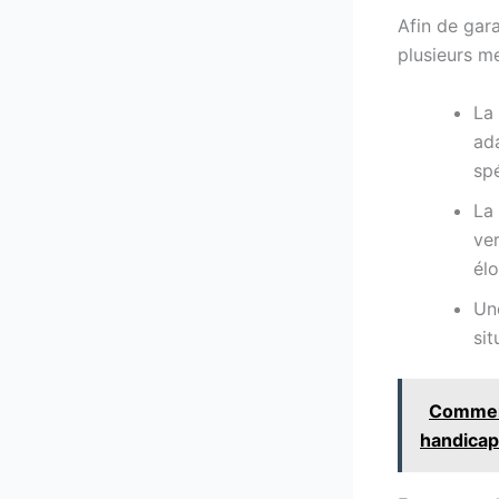
Afin de gara
plusieurs m
La
ada
spé
La 
ver
élo
Une
sit
Comment
handicap