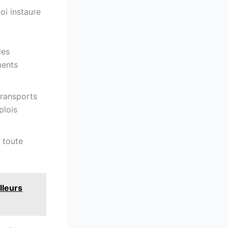
loi instaure
des
ments
transports
plois
 toute
lleurs