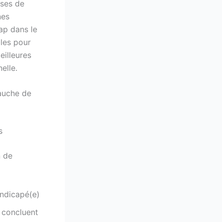
ises de
nes
ap dans le
les pour
eilleures
elle.
bauche de
s
n de
andicapé(e)
i concluent