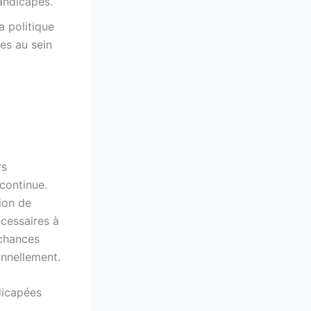
handicapés.
a politique
es au sein
rs
 continue.
ion de
cessaires à
 chances
nnellement.
dicapées