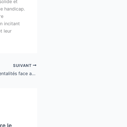
solide et
de handicap.
re
n incitant
t leur
SUIVANT
L’évolution des mentalités face au handicap dans le milieu professionnel
e le