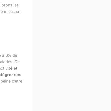
plorons les
té mises en
xé à 6% de
salariés. Ce
ctivité et
ntégrer des
 peine d’être