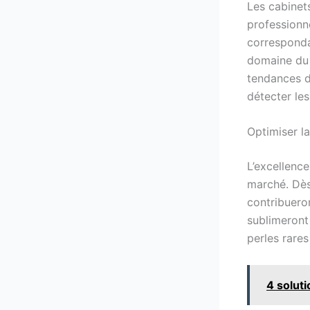
Les cabinet
professionn
correspondan
domaine du 
tendances d
détecter les
Optimiser l
L’excellenc
marché. Dès
contribueron
sublimeront
perles rares
4 soluti