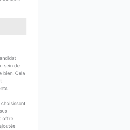
candidat
u sein de
e bien. Cela
t
ents.
 choisissent
ssus
 offre
ajoutée