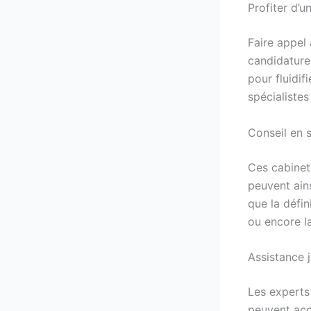
Profiter d’u
Faire appel 
candidature
pour fluidif
spécialiste
Conseil en 
Ces cabinet
peuvent ain
que la défi
ou encore la
Assistance j
Les experts 
peuvent acc