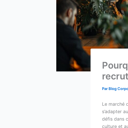
Pourq
recru
Par
Blog Corp
Le marché du
s’adapter a
défis dans 
culture et a