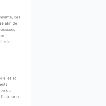
onnante, ces
se afin de
 poussées
ion
fier les
rielles et
ents
ion du
’entreprise.