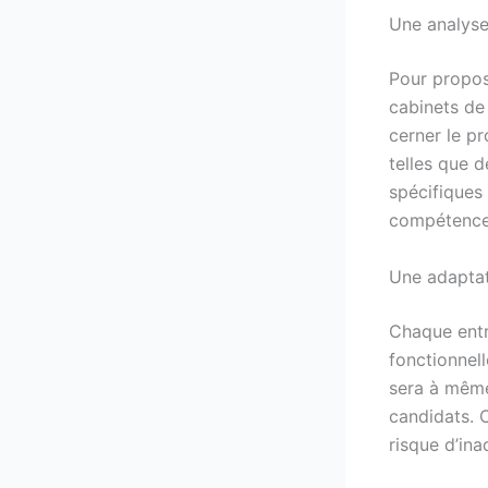
Une analys
Pour propose
cabinets de
cerner le p
telles que d
spécifiques 
compétences
Une adaptat
Chaque entr
fonctionnell
sera à même
candidats. 
risque d’ina