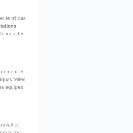
r le tri des
stations
étences des
rutement et
iques telles
des équipes
ravail et
’embauche