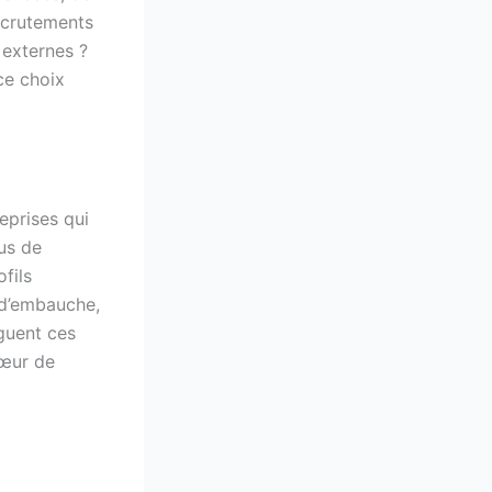
ecrutements
 externes ?
ce choix
reprises qui
us de
fils
 d’embauche,
guent ces
cœur de