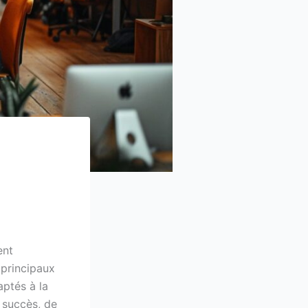
ent
 principaux
ptés à la
e succès, de