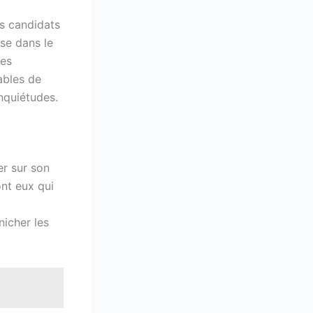
es candidats
ise dans le
des
ables de
inquiétudes.
er sur son
ont eux qui
nicher les