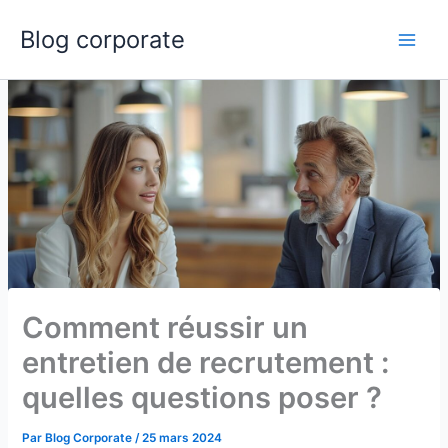
Aller
Blog corporate
au
Main
contenu
Men
Comment réussir un
entretien de recrutement :
quelles questions poser ?
Par
Blog Corporate
/
25 mars 2024