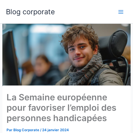
Aller
Blog corporate
au
Main
contenu
Men
La Semaine européenne
pour favoriser l’emploi des
personnes handicapées
Par
Blog Corporate
/
24 janvier 2024